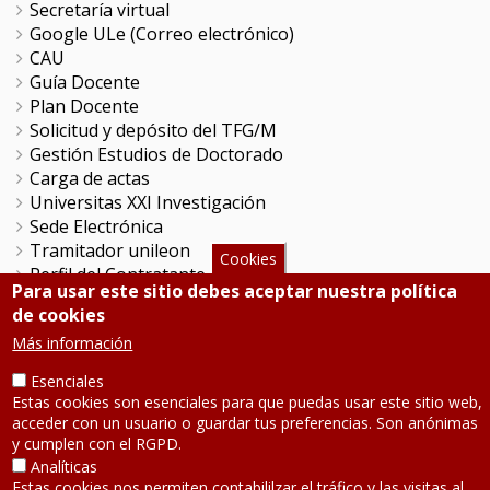
Secretaría virtual
Google ULe (Correo electrónico)
CAU
Guía Docente
Plan Docente
Solicitud y depósito del TFG/M
Gestión Estudios de Doctorado
Carga de actas
Universitas XXI Investigación
Sede Electrónica
Tramitador unileon
Cookies
Perfil del Contratante
Para usar este sitio debes aceptar nuestra política
Portal del Empleado
de cookies
Servicio de Informática y Comunicaciones
Más información
Esenciales
SÍGUENOS
Estas cookies son esenciales para que puedas usar este sitio web,
acceder con un usuario o guardar tus preferencias. Son anónimas
Teléfono: 987 291 000
y cumplen con el RGPD.
Contacto
Analíticas
Estas cookies nos permiten contabililzar el tráfico y las visitas al