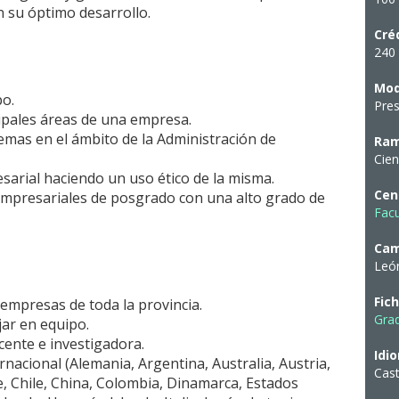
 su óptimo desarrollo.
Cré
240 
Mod
po.
Pres
ipales áreas de una empresa.
mas en el ámbito de la Administración de
Ram
Cien
sarial haciendo un uso ético de la misma.
Cen
 empresariales de posgrado con una alto grado de
Facu
Ca
Leó
Fic
empresas de toda la provincia.
Grad
jar en equipo.
ente e investigadora.
Idi
nacional (Alemania, Argentina, Australia, Austria,
Cast
re, Chile, China, Colombia, Dinamarca, Estados