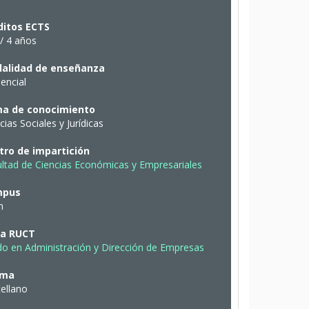
ditos ECTS
/ 4 años
alidad de enseñanza
encial
a de conocimiento
cias Sociales y Jurídicas
tro de impartición
ltad de Ciencias Económicas y Empresariales
mpus
n
ha RUCT
o en Administración y Dirección de Empresas
oma
ellano