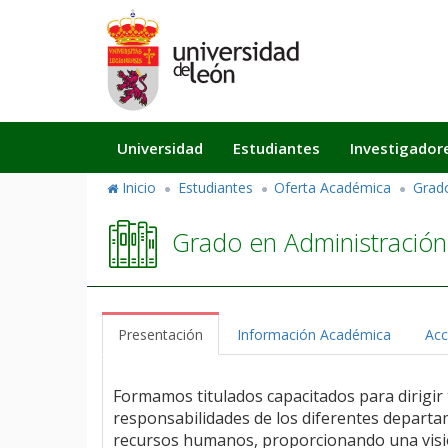
Pasar
al
contenido
principal
Navegación
Universidad
Estudiantes
Investigador
principal
Inicio
Estudiantes
Oferta Académica
Grad
Grado en Administración
Presentación
Información Académica
Acc
Formamos titulados capacitados para dirigir
responsabilidades de los diferentes departa
recursos humanos, proporcionando una visió