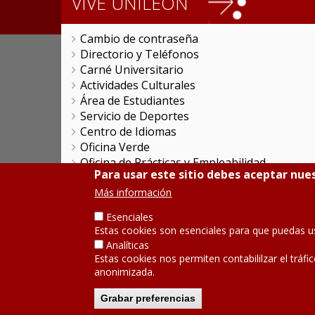
VIVE UNILEON
Cambio de contraseña
Directorio y Teléfonos
Carné Universitario
Actividades Culturales
Área de Estudiantes
Servicio de Deportes
Centro de Idiomas
Oficina Verde
Oficina de Prácticas y Empleabilidad
Para usar este sitio debes aceptar nues
Colegio Mayor San Isidoro
Colegio Mayor 'La Tebaida'
Más información
Servicios Universitarios Generales
Esenciales
Promociones Comerciales
Estas cookies son esenciales para que puedas u
Objetivos de Desarrollo Sostenible
Analíticas
Servicio de Publicaciones
Estas cookies nos permiten contabililzar el tráfi
anonimizada.
SÍGUENOS
Grabar preferencias