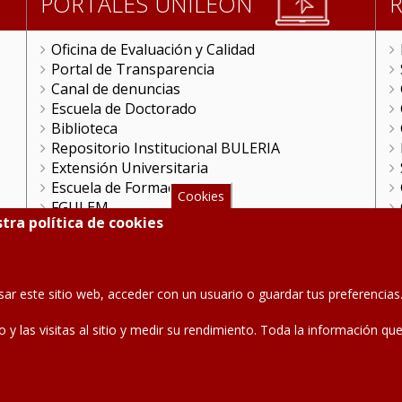
PORTALES UNILEON
Oficina de Evaluación y Calidad
Portal de Transparencia
Canal de denuncias
Escuela de Doctorado
Biblioteca
Repositorio Institucional BULERIA
Extensión Universitaria
Escuela de Formación
Cookies
FGULEM
tra política de cookies
Videoteca
ULE Online
Gestión Remota
HRS4R en la ULE
sar este sitio web, acceder con un usuario o guardar tus preferenci
Portal Científico
Unidad de Cultura Científica
co y las visitas al sitio y medir su rendimiento. Toda la información 
Teléfono: 987 291 000
Contacto