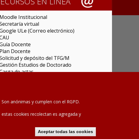
RECURSOS EN LÍNEA
Moodle Institucional
Secretaría virtual
Google ULe (Correo electrónico)
CAU
Guía Docente
Plan Docente
Solicitud y depósito del TFG/M
Gestión Estudios de Doctorado
Carga de actas
Universitas XXI Investigación
Sede Electrónica
Tramitador unileon
Perfil del Contratante
as. Son anónimas y cumplen con el RGPD.
Portal del Empleado
Servicio de Informática y Comunicaciones
que estas cookies recolectan es agregada y
Aviso legal
-
Política de privacidad
Declinar
Mapa de la web
consentimiento
Aceptar todas las cookies
2020 © Universidad de León