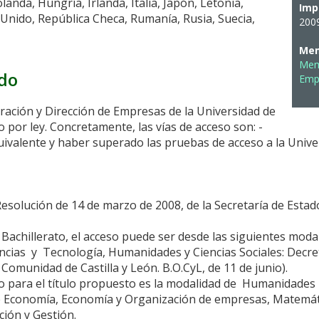
landa, Hungría, Irlanda, Italia, Japón, Letonia,
Imp
 Unido, República Checa, Rumanía, Rusia, Suecia,
200
Mem
Memo
ado
Emp
tración y Dirección de Empresas de la Universidad de
 por ley. Concretamente, las vías de acceso son: -
quivalente y haber superado las pruebas de acceso a la Unive
esolución de 14 de marzo de 2008, de la Secretaría de Estado
achillerato, el acceso puede ser desde las siguientes modali
encias y Tecnología, Humanidades y Ciencias Sociales: Decr
Comunidad de Castilla y León. B.O.CyL, de 11 de junio).
o para el título propuesto es la modalidad de Humanidades y
e Economía, Economía y Organización de empresas, Matemática
ión y Gestión.