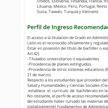
Unidos, Eslovenia, Finlandia, Francia, Ho
Lituania, México, Perú, Portugal, Reino
Suiza, Taiwán, Turquía y Vietnam).
Perfil de Ingreso Recomend
El acceso a la titulación de Grado en Adminis
León es el reconocido oficialmente y regulado
Estar en posesión del título de bachiller o e
Art.42).
-Titulados universitarios o equivalentes.
-Procedencia de planes extinguidos.
-Procedencia de otros sistemas educativos (R
21 de marzo).
Respecto a los estudiantes que proceden del B
Salud y Humanidades y Ciencias Sociales (Ci
establece el curriculo de bachillerato en la 
No obstante, el perfil de acceso recomendad
del estudiante haber cursado las materias d
(optativamente) Fundamentos de Administrac