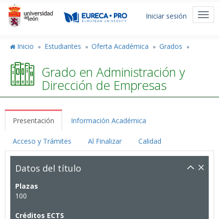
Pasar
Menú
al
Togg
Iniciar sesión
de
contenido
navi
principal
cuenta
Inicio
Estudiantes
Oferta Académica
Grados
de
Grado en Administración y
usuario
Dirección de Empresas
Presentación
Información Académica
Acceso y Trámites
Al Finalizar
Calidad
Datos del título
Plazas
100
Créditos ECTS