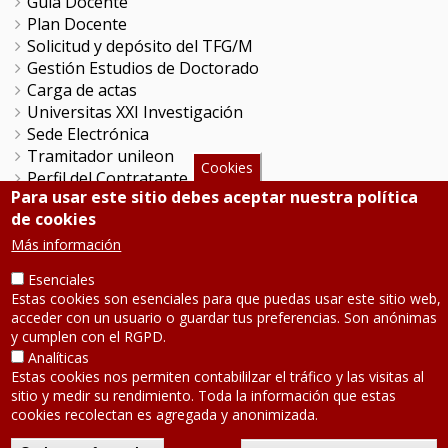
Guía Docente
Plan Docente
Solicitud y depósito del TFG/M
Gestión Estudios de Doctorado
Carga de actas
Universitas XXI Investigación
Sede Electrónica
Tramitador unileon
Cookies
Perfil del Contratante
Para usar este sitio debes aceptar nuestra política
Portal del Empleado
de cookies
Servicio de Informática y Comunicaciones
Más información
SÍGUENOS
Esenciales
Estas cookies son esenciales para que puedas usar este sitio web,
acceder con un usuario o guardar tus preferencias. Son anónimas
Teléfono: 987 291 000
y cumplen con el RGPD.
Contacto
Analíticas
Estas cookies nos permiten contabililzar el tráfico y las visitas al
Aviso legal
-
Política de privacidad
sitio y medir su rendimiento. Toda la información que estas
Mapa de la web
2020 © Universidad de León
cookies recolectan es agregada y anonimizada.
D